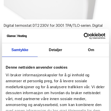
Digital termostat
DT2
230V
for 3001
TPA
/
TLO
-serien. Digital
termostat støtter alle krav i henhold til
EU´s
Eco varmedirektiv
230V
Samtykke
Detaljer
Om
Category:
Termostater
Tags:
3001
,
Digital termostat
Denne nettsiden anvender cookies
Produktinformasjon
Vi bruker informasjonskapsler for å gi innhold og
annonser et personlig preg, for å levere sosiale
mediefunksjoner og for å analysere trafikken vår. Vi deler
Bruksanvisninger
dessuten informasjon om hvordan du bruker nettstedet
vårt, med partnerne våre innen sosiale medier,
Produktinformasjon
annonsering og analysearbeid, som kan kombinere den
med annen informasjon du har gjort tilgjengelig for dem,