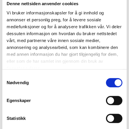
Denne nettsiden anvender cookies
Mongolia
Vi bruker informasjonskapsler for å gi innhold og
annonser et personlig preg, for å levere sosiale
IMPORTØR
mediefunksjoner og for å analysere trafikken vår. Vi deler
Gobiland Co., Ltd
dessuten informasjon om hvordan du bruker nettstedet
vårt, med partnerne våre innen sosiale medier,
23-r pavilon, Barilga
annonsering og analysearbeid, som kan kombinere den
Mega Store,
Bayanzurkh district,
med annen informasjon du har gjort tilgjengelig for dem,
Ulaanbaatar - 13380
eller som de har samlet inn gjennom din bruk av
tjenestene deres.
heating.mn
11 317849
Samtykkevalg
Nødvendig
Nederland
Egenskaper
IMPORTØR
Lambert Verwarming B.V.
Statistikk
Staalweg 14, 4104 AT