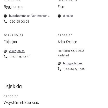
NETTBUTIKK
FORHANDLER
Bygghemma
Elon
bygghemma.se/varumarken/adax/
elon.se
020-25 00 25
FORHANDLER
GROSSIST
Elkjedjan
Adax Sverige
Postboks 38, 3060
elkedjan.se
Karlstad
0200-75 10 21
http://adax.se
+ 46 33 77 17 50
Tsjekkia
GROSSIST
V-systém elektro s.r.o.