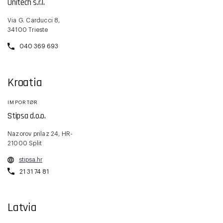
Unitech s.r.l.
Via G. Carducci 8,
34100 Trieste
040 369 693
Kroatia
IMPORTØR
Stipsa d.o.o.
Nazorov prilaz 24, HR-
21000 Split
stipsa.hr
21 31 74 81
Latvia