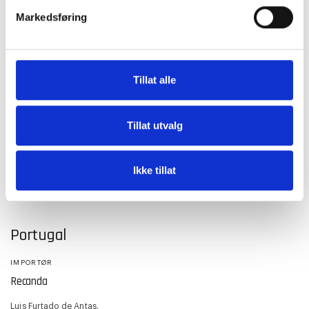
Culemborg
Markedsføring
+31 (0) 85 2033 390
Polen
Tillat alle
GROSSIST
GROSSIST
Elektra
P.H.U. Isol ul.
Tillat utvalg
Szybowników 39/10
grzejnikiadax.pl / elektra.pl
64-920 Piła Poland
22 843 32 82
Ikke tillat
glamox.pl
Portugal
IMPORTØR
Recanda
Luis Furtado de Antas,