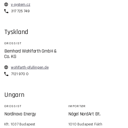
v-system.cz
317 725 749
Tyskland
GROSSIST
Bernhard Wohlfarth GmbH &
Co. KG
wohlfarth-pfullingen.de
7121 970 0
Ungarn
GROSSIST
IMPORTØR
Nordinova Energy
Nágel NordArt Bt.
Kft. 1037 Budapest
1010 Budapest Fiáth