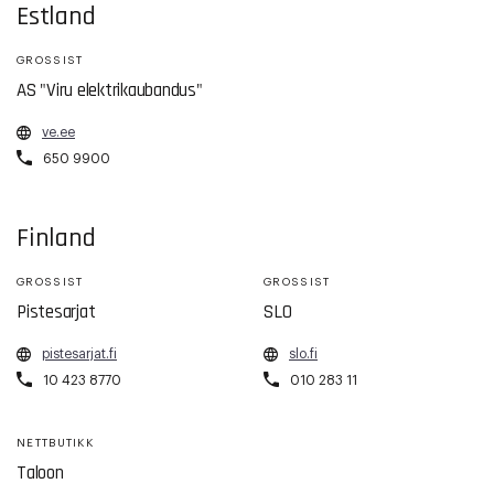
Estland
GROSSIST
AS "Viru elektrikaubandus"
ve.ee
650 9900
Finland
GROSSIST
GROSSIST
Pistesarjat
SLO
pistesarjat.fi
slo.fi
10 423 8770
010 283 11
NETTBUTIKK
Taloon