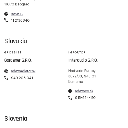
11070 Beograd
rovex.rs
11 2136840
Slovakia
GROSSIST
IMPORTØR
Gardener S.R.O.
Interaudio S.R.O.
Nadvorie Europy
adaxradiator.sk
3672/38, 945 01
949 208 041
Komarno
adaxneo.sk
915-654-110
Slovenia