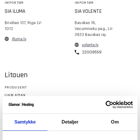
IMPORTØR
IMPORTØR
SIA ILUMA
SIA VOLENTE
Brivibas 137, Riga LV-
Bauskas 16,
1012
Vecumnieku pag., LV-
3933 Bauskas raj.
illuma.lv
volente.lv
22009559
Litauen
PRODUSENT
UAB ADAX
Ramygalos str. 190E,
LT-36224 Panevėžys
Samtykke
Detaljer
Om
adax.lt
45 577929