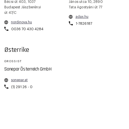
Bécsi út 403, 1037
János utca 10, 2890
Budapest Jászberényi
Tata Agostyáni út 77
út 47/C
adax.hu
nordinova.hu
1-7826187
0036 70 430 4284
Østerrike
GROSSIST
Sonepar Österreich GmbH
sonepar.at
(1) 291 26 - 0