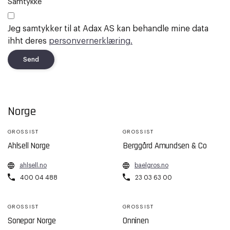
Samtykke
Jeg samtykker til at Adax AS kan behandle mine data
ihht deres
personvernerklæring.
Send
Norge
GROSSIST
GROSSIST
Ahlsell Norge
Berggård Amundsen & Co
ahlsell.no
baelgros.no
400 04 488
23 03 63 00
GROSSIST
GROSSIST
Sonepar Norge
Onninen