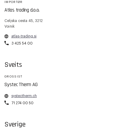
IMPORTØR
Atlas trading d.o.o.
Celjska cesta 45, 3212
Voinik
atlas-trading.si
3 425 54 00
Sveits
GROSSIST
Systec Therm AG
systectherm.ch
71 274 00 50
Sverige