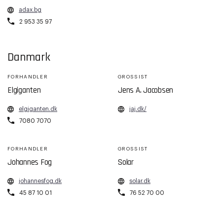
adax.bg
2 953 35 97
Danmark
FORHANDLER
GROSSIST
Elgiganten
Jens A. Jacobsen
elgiganten.dk
jaj.dk/
7080 7070
FORHANDLER
GROSSIST
Johannes Fog
Solar
johannesfog.dk
solar.dk
45 87 10 01
76 52 70 00