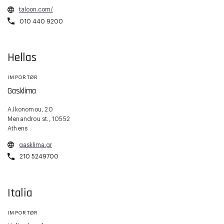
taloon.com/
010 440 9200
Hellas
IMPORTØR
Gasklima
A.Ikonomou, 20
Menandrou st., 10552
Athens
gasklima.gr
210 5249700
Italia
IMPORTØR