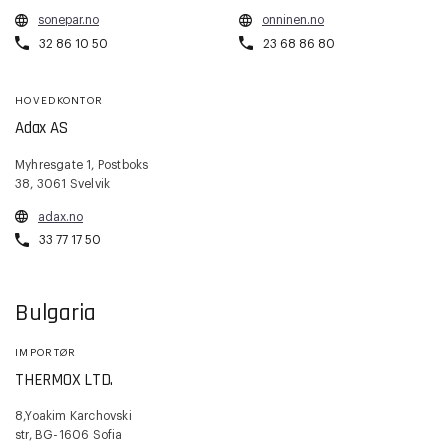
sonepar.no
onninen.no
32 86 10 50
23 68 86 80
HOVEDKONTOR
Adax AS
Myhresgate 1, Postboks
38, 3061 Svelvik
adax.no
33 77 17 50
Bulgaria
IMPORTØR
THERMOX LTD.
8,Yoakim Karchovski
str, BG-1606 Sofia