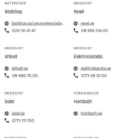
NETTBUTIKK
GROSSIST
Badshop
Rexel
badshop.se/varumarken/adax/
rexel.se
020-10 41 41
08-556 214 00
GROSSIST
GROSSIST
Ahlsell
Elektroskandia
ahlsell.se
elektroskandia.se
08-685 70 00
0771-39 10 00
GROSSIST
FORHANDLER
Solar
Hornbach
solar.se
hornbach.se
0771-111 100