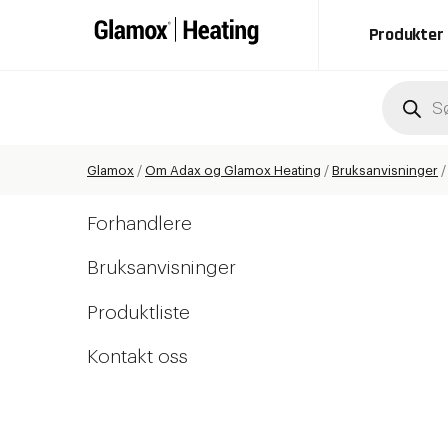
Produkter
Produc
search
Glamox
/
Om Adax og Glamox Heating
/
Bruksanvisninger
Forhandlere
Bruksanvisninger
Produktliste
Kontakt oss