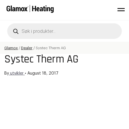
Products
search
Glamox
/
Dealer
/
Systec Therm AG
Systec Therm AG
By
utvikler
•
August 18, 2017