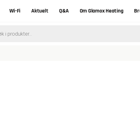
Wi-Fi
Aktuelt
Q&A
Om Glamox Heating
Br
ts